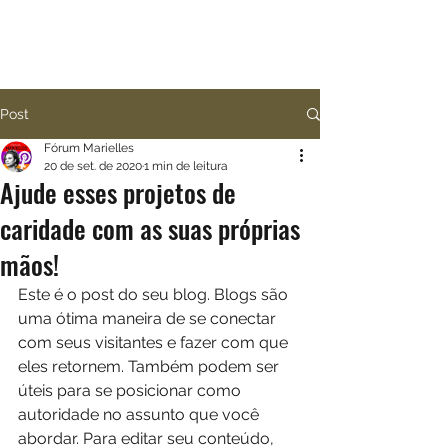
Luta pelo Bem Viver para
todas as pessoas!
Post
Fórum Marielles
20 de set. de 2020
1 min de leitura
Ajude esses projetos de
caridade com as suas próprias
mãos!
Este é o post do seu blog. Blogs são 
uma ótima maneira de se conectar 
com seus visitantes e fazer com que 
eles retornem. Também podem ser 
úteis para se posicionar como 
autoridade no assunto que você 
abordar. Para editar seu conteúdo, 